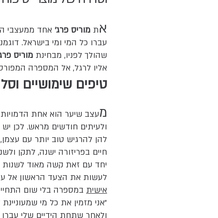
א
ת
מוריס פרג'
אחד ממעצבי השי
עברו כל המי ומי בישראל. דוגמנ
שהולך לפניו, מבחינת
מוריס פרג
אליו לרגל,
אל המ
ספרה ה
מפורסמ
טיפים שימושיים וסל
מ
עצב שיער הוא אחת הדמויות 
ולעיתים חודשים מראש. לכן יש 
להן להרגיש טוב יותר עם עצמן,
חיים בפריזורה ישנה, לתקן ולש
יחד עם זאת קשה מאוד לשנות 
לעשות את הצעד הראשון אל עבר
אישית
במספרה בלי שום התחייבו
"אני מזמין את כל מי שמעוניינת
ולאחר שתחת הידיים שלי עברו כ