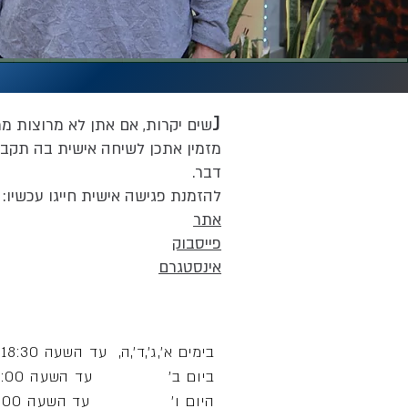
נ
שים יקרות, אם אתן לא מרוצות ממ
מזמין אתכן לשיחה אישית בה תקבלו
דבר.
להזמנת פגישה אישית חייגו עכשיו: 077-517-2862
אתר
פייסבוק
אינסטגרם
בימים א',ג',ד',ה, עד השעה 18:30
ביום ב' עד השעה 14:00
היום ו' עד השעה 15:00