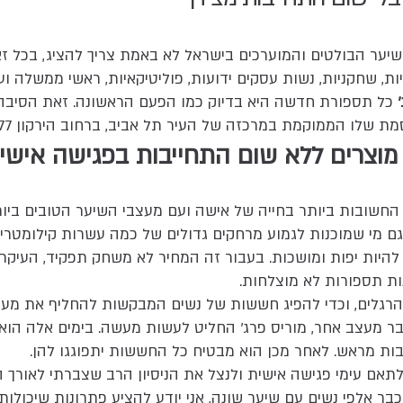
ער הבולטים והמוערכים בישראל לא באמת צריך להציג, בכל זא
יות, שחקניות, נשות עסקים ידועות, פוליטיקאיות, ראשי ממשלה 
'
כל תספורת חדשה היא בדיוק כמו הפעם הראשונה. זאת הסיבה 
ת שלו הממוקמת במרכזה של העיר תל אביב, ברחוב הירקון 77.
 מוצרים ללא שום התחייבות בפגישה אישי
החשובות ביותר בחייה של אישה ועם מעצבי השיער הטובים
ביו
גם מי שמוכנות לגמוע מרחקים גדולים של כמה עשרות קילומטרים
 להיות יפות ומושכות. בעבור זה המחיר לא משחק תפקיד, העיקר
נות תספורות לא מוצלחות.
הרגלים, וכדי להפיג חששות של נשים המבקשות להחליף את מע
 מעצב אחר, מוריס פרג' החליט לעשות מעשה. בימים אלה הוא
ת מראש. לאחר מכן הוא מבטיח כל החששות יתפוגגו להן.
 לתאם עימי פגישה אישית ולנצל את הניסיון הרב שצברתי לאורך 
בר אלפי נשים עם שיער שונה, אני יודע להציע פתרונות שיכולו