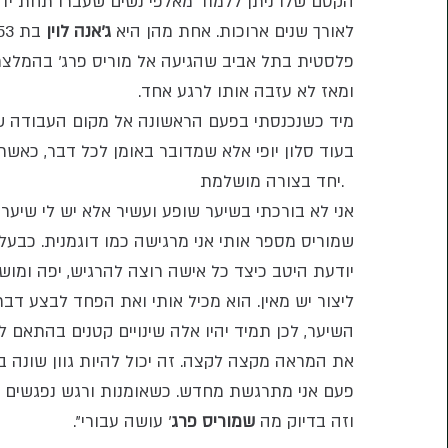
הקסם שלו ניתן ללמוד מאלפי נשים שעברו תחת ידיו
לאורך שנים ארוכות. אחת מהן היא
ג'אנה לוין
Mission
פלסטית בתל אביב שהגיעה אל מוריס פרג' בהמלצת
ומאז לא עזבה אותו לרגע אחד.
בעוד סלון יופי אלא שמדובר באומן לכל דבר, כאש
יחד בצורה מושלמת.
אני לא בורכתי בשיער שופע ועשיר אלא יש לי שיער
שמוריס מספר אותי אני מרגישה כמו דוגמנית. כבעלי
יודעת היטב כיצד כל אישה רוצה להרגיש, יפה ומוש
ליצור יש מאין. הוא מכיל אותי ואת הפחד לבצע דבר
השיער, לכן תמיד יהיו אלה שינויים קטנים בהתאם
את המראה מקצה לקצה. זה יכול להיות גוון שונה ב
פעם אני מתרגשת מחדש. כשאומנות ורגש נפגשים נ
וזה בדיוק מה
ש
מוריס פרג
' עושה עבורי".