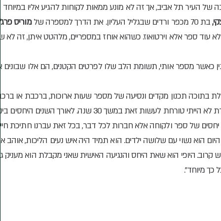
Vision
ה של
הע
יר תל אביב, אך זה לא מונע ממאות לקוחות להגיע אליו במיוחד
י,
בת 70 מכפר ורדים שבגליל העליון. את הדרך למספרה של
מוריס פרג'
לא עוד ספר אלא וירטואוז. כשהוא אוחז במספריים, מלהטט איתן, זה לא ש
ין כאשר מספר אותי, תשומת הלב שלו לפרטים הקטנים, הם אלו שבונים 
 בתוכה תכנון מקדים ונסיעה של מספר שעות ארוכות, ברכבת או ברכב
התוצאה הסופית שווה את כל המאמץ, אחרת לא הייתי טורחת לעשות זאת במשך 30 שנה. לאורך השנים 
יחסים של ספר ולקוחה אלא חברות לכל דבר, בכל זאת עברנו חתיכת חיים
היום הוא נשוי עם שלושה ילדים. הוא תמיד היה איש נעים הליכות, אוהב אנ
ש קרוב. היופי הוא שאת היחס והנגיעה האישית שאני מקבלת הוא מעניק ג
 כך מיוחד".