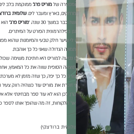
ה
מספרה של
מוריס פרג'
ממוקמת בלב ליב
ממרחקים, בארץ ומעבר לים.
שלומית ברודצק
עושה כבר במשך 30 שנה. "
מוריס פרג'
הוא 
מנגן בפילהרמונית הפורט על המיתרים.
יש לי שיער חלק טבעי והמיומנות שהוא מפג
התמונה הגדולה שאני כל כך אוהבת.
יום נסיעה למוריס היא חתיכ
ת משימה שכוללת
בצורה כל כך יפה, כך שזה מזמן לא מערכת 
אני זוכרת את מוריס עוד כשהיה רווק צעיר ו
סקרן, לכן הוא לא עוד ספר מבחינתי אלא אי
שאר הלקוחות, זה מ
ה שהופך אותו לספר כל
(שלומית ברודצקי)