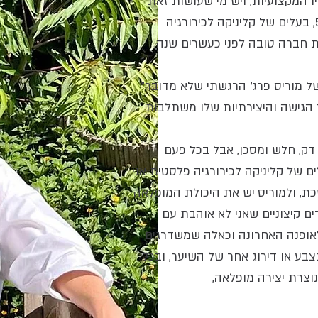
 המקצועיות, ויש מי שעושות זאת
בת 53, בעלים של קליניקה לכירורגיה
 חברה טובה לפני כעשרים שנה,
"מיד כשנכנסתי בפעם הראשונה אל מקום העבודה של מוריס פרג' הרגשתי שלא מדובר
ר הגישה והיצירתיות שלו משתלבות
 דק, חלש ומסכן, אבל בכל פעם
ם של קליניקה לכירורגיה פלסטית אני
כת, ולמוריס יש את היכולת המופלאה
ים קיצוניים שאני לא אוהבת עם
 לאופנה האחרונה וכאלה שמשדרגים
צבע או דירוג אחר של השיער, ובכל
וצרת יצירה מופלאה,