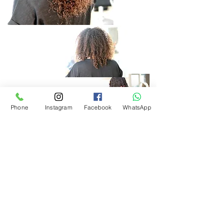
Phone
Instagram
Facebook
WhatsApp
?תספורת מדורגת לשיער מתולתל... מה עושים
כאשר מגיע לקוחה עם שיער מתולתל ומבקש
דירוג, חייבים טוב טוב להבין מה עושים
דירוג לא נכון יגרום לשיער לא להסתדר ויכול ליצור
נפח מיותר שקשה להתמודד איתו
הדירוג הנכון הוא סופר חשוב
שיער מתולתל חייב ללהיות מסופר בצורת גזירה
שלא תשאיר סימני גזירה על קצוות השיער, לכן
הדירוג מתבצע בטכניקת גזירה ספירלית תוך