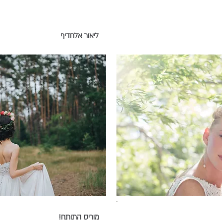
ליאור אלחדיף
מוריס התותח!