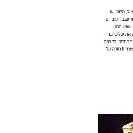
י, מלווה ואני..
רור שגם העובדים
שעשו המוןן
 את שלושתנו
 החזיקו כל היום
צות!!!! תודה על