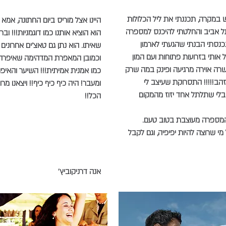
 במקרה, תכננתי את ליל הכלולות
היינו אצל מוריס ביום החתונה, אמא של
ל אביב והחלטתי להיכנס למספרה
הוא הוציא אותנו כמו דוגמניות!!! וב
נכנסתי הבנתי שהגעתי לארמון
שאיתו. הוא נתן גם טאצ'ים אחרונים 
ל אותי בזרועות פתוחות ועם המון
וכמובן המאפרת המדהימה שאיפרה
רה אוירה מרגיעה ופינק במה שרק
כמו אמנית אמיתית!!! השיער והאיפור
זהב!!!!! התסרוקת שעיצב לי
ומעבר! היה כיף כיף כיף!! ויצאנו מרו
לי שתלתל אחד יזוז מהמקום
הכל!!
המספרה מעוצבת בטוב טעם.
י שרוצה להיות יפיפיה, וגם לקבל
אנה דרניקוביץ'