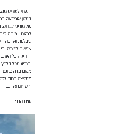
הגעתי למוריס ממש
במלון אוכידאה בת
של מוריס לבדוק. 
לכלות!! מוריס קיב
סבלנות ואהבה, הש
אפשר. למוריס ידי 
החזיקה כל הערב ב
והרגיע מכל הלחץ.
מקום מדהים, וגם 
ממליצה בחום לכל מ
יחס חם ואוהב.
שירן הררי