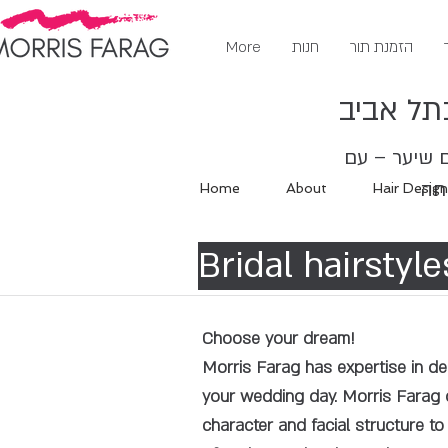
הזמנת תור
חנות
More
תל אביב
ם שיער – עם
Home
About
Hair Design
Bridal hairsty
Choose your dream!
Morris Farag has expertise in de
your wedding day. Morris Farag d
character and facial structure t