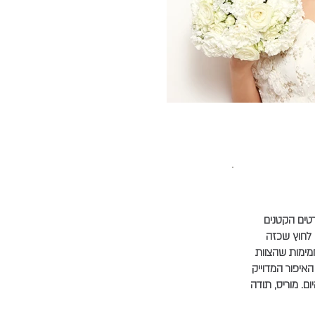
טים הקטנים
 לחוץ שכזה
חמימות שהצוות
האיפור המדוייק
ם. מוריס, תודה