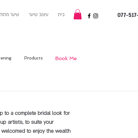
בית
עיצוב שיער
שיער מתול
077-517
tening
Products
Book Me
p to a complete bridal look for
p artists, to suite your
st welcomed to enjoy the wealth